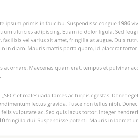
ante ipsum primis in faucibu. Suspendisse congue
1986
viv
ium ultricies adipiscing. Etiam id dolor ligula. Sed feug
 facilisis vel varius sit amet, fringilla at augue. Duis ru
in in diam. Mauris mattis porta quam, id placerat tortor v
 at ornare. Maecenas quam erat, tempus et pulvinar acc
.
 „SEO” et malesuada fames ac turpis egestas. Donec eget
condimentum lectus gravida. Fusce non tellus nibh. Done
lis vulputate ac. Sed quis lacus tortor. Integer hendre
10
fringilla dui. Suspendisse potenti. Mauris in laoreet u