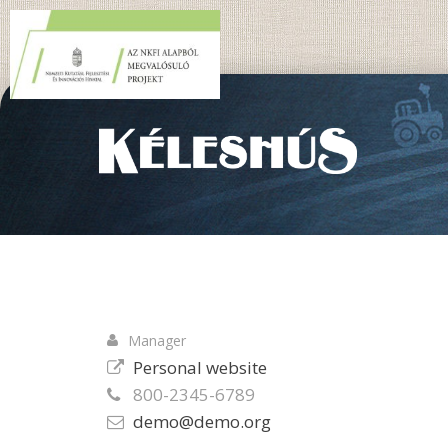
Manager
Personal website
800-2345-6789
demo@demo.org