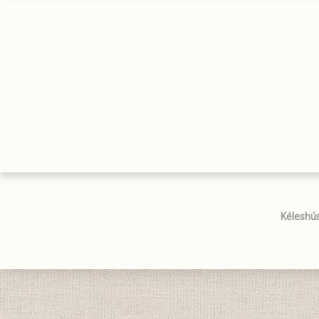
Kéleshús