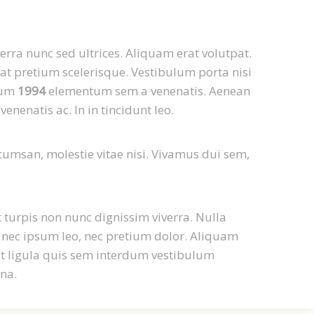
erra nunc sed ultrices. Aliquam erat volutpat.
iat pretium scelerisque. Vestibulum porta nisi
trum
1994
elementum sem a venenatis. Aenean
enenatis ac. In in tincidunt leo.
umsan, molestie vitae nisi. Vivamus dui sem,
 turpis non nunc dignissim viverra. Nulla
c nec ipsum leo, nec pretium dolor. Aliquam
rit ligula quis sem interdum vestibulum
rna.