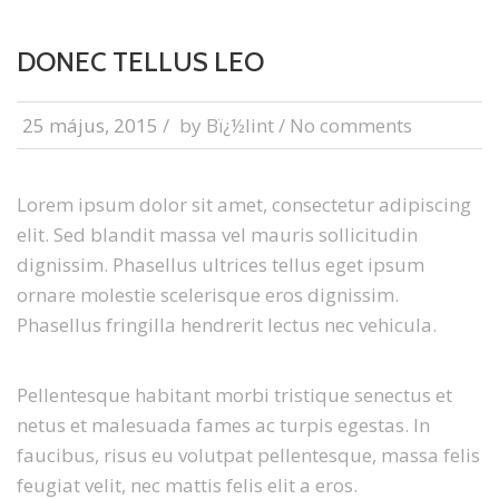
DONEC TELLUS LEO
25 május, 2015
/
by
Bï¿½lint
/ No comments
Lorem ipsum dolor sit amet, consectetur adipiscing
elit. Sed blandit massa vel mauris sollicitudin
dignissim. Phasellus ultrices tellus eget ipsum
ornare molestie scelerisque eros dignissim.
Phasellus fringilla hendrerit lectus nec vehicula.
Pellentesque habitant morbi tristique senectus et
netus et malesuada fames ac turpis egestas. In
faucibus, risus eu volutpat pellentesque, massa felis
feugiat velit, nec mattis felis elit a eros.