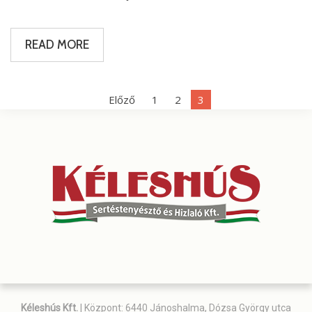
READ MORE
BEJEGYZÉSEK
Előző
1
2
3
LAPOZÁSA
Kéleshús Kft.
| Központ: 6440 Jánoshalma, Dózsa György utca